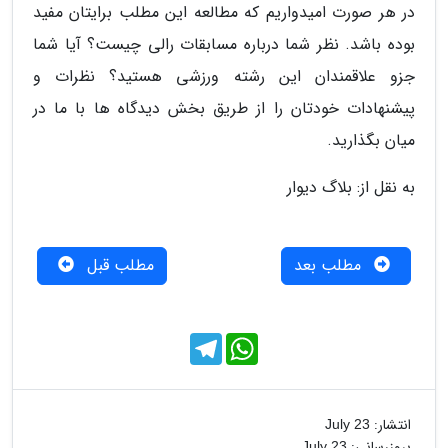
در هر صورت امیدواریم که مطالعه این مطلب برایتان مفید
بوده باشد. نظر شما درباره مسابقات رالی چیست؟ آیا شما
جزو علاقمندان این رشته ورزشی هستید؟ نظرات و
پیشنهادات خودتان را از طریق بخش دیدگاه ها با ما در
میان بگذارید.
به نقل از: بلاگ دیوار
مطلب بعد
مطلب قبل
T
W
e
h
l
a
e
t
g
s
r
A
انتشار:
July 23
a
p
بروزرسانی:
July 23