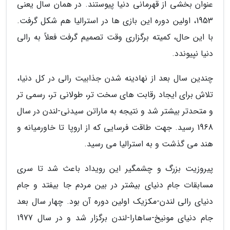
عنوان بخشی از قهرمانی دنیا پیوستند. در همان سال یعنی
1953، اولین دوره این بازی ها در استرالیا هم شکل گرفت.
با این حال، کمیته برگزاری وقت تصمیم گرفت فعلاً به رالی
دنیا نپیوندد.
چندین سال بعد از نهادینه شدن جذابیت رالی در کل دنیا،
تلاش برای ایجاد رقابت های سخت تر، طولانی تر، رسمی تر
و متحدتر بیشتر شد و نتیجه به ماراتن سیدنی-لندن در سال
1968 رسید. جهت طاقت فرسایی که از اروپا تا خاورمیانه و
هند می گذشت و به استرالیا می رسید.
پیروزیت بزرگ و چشمگیر این رویداد باعث شد تا سری
مسابقات جام دنیای بیشتر در بین مردم جا بیفتد و جام
دنیای رالی لندن-مکزیک اولین دوره آن بود. چهار سال بعد
جام دنیای مونیخ-ساهارا-لندن برگزار شد و در سال 1977