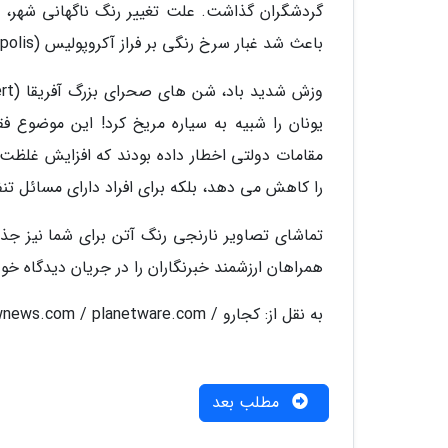
گردشگران گذاشت. علت تغییر رنگ ناگهانی شهر، اب
باعث شد غبار سرخ رنگی بر فراز آکروپولیس (Acropolis) و دیگر بناهای تاریخی معروف آتن سایه بیفکند.
یونان را شبیه به سیاره مریخ کرد! این موضوع ف
مقامات دولتی اخطار داده بودند که افزایش غلظت 
را کاهش می دهد، بلکه برای افراد دارای مسائل ت
تماشای تصاویر نارنجی رنگ آتن برای شما نیز ج
همراهان ارزشمند خبرنگاران را در جریان دیدگاه خود
به نقل از: کجارو / theguardian.com / teen.gwnews.com / planetware.com
مطلب بعد