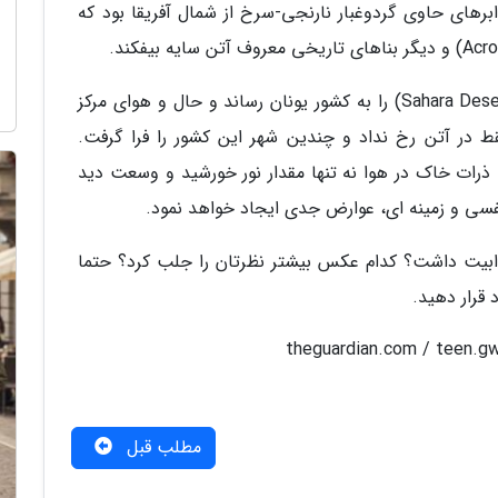
رهای حاوی گردوغبار نارنجی-سرخ از شمال آفریقا بود که
وزش شدید باد، شن های صحرای بزرگ آفریقا (Sahara Desert) را به کشور یونان رساند و حال و هوای مرکز
قط در آتن رخ نداد و چندین شهر این کشور را فرا گرفت.
ذرات خاک در هوا نه تنها مقدار نور خورشید و وسعت دید
نفسی و زمینه ای، عوارض جدی ایجاد خواهد نمود.
ذابیت داشت؟ کدام عکس بیشتر نظرتان را جلب کرد؟ حتما
 قرار دهید.
مطلب قبل