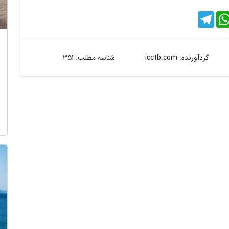
T
e
l
e
g
r
گردآورنده:
icctb.com
شناسه مطلب: 351
a
m