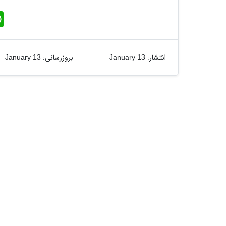
W
h
a
t
s
A
انتشار:
بروزرسانی:
January 13
January 13
p
p