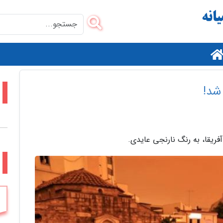
م
شد!
آفریقا، به رنگ نارنجی عایدی.
م