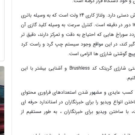
جنس بدنه دستگاه از پلاستیک است و طراحی خوش دستی دارد. ولتاژ کاری 24 ولت است که به وسیله باتری
تامین می گردد. سرعت حرکت آزاد بین 500 تا 1350 دور در دقیقه است. کنترل سرعت به وسیله کلید گازی آن
 سوراخ هایی که احتیاج به دقت و تمرکز دارند، دقیق تر
گیر کند، در این مواقع وجود سیستم چپ گرد و راست کرد
 پیچ گوشتی شارژی ها الزامی است.
برای آنالیز بهتر مجموعه 27 عددی دریل پیچ گوشتی شارژی گریتک کد Brushless و آشنایی بیشتر با این
نیم.
، کسب عایدی و مشهور شدن استعدادهای فراوری محتوای
ن انواع ویدیو را برای خبرنگاران در استاندارد حرفه ای
نت، با ساختن ویدیو برای خبرنگاران ، به طور مستقیم از