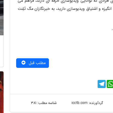
ی افرادی که توانایی ویدیوسازی حرفه ای دارند، فراهم می
 انگیزه و اشتیاق ویدیوسازی دارید، به خبرنگاران مگ تَلِنت
.
مطلب قبل
T
e
l
e
g
r
گردآورنده:
icctb.com
شناسه مطلب: 381
a
m