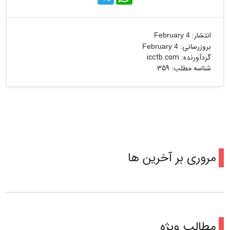
e
h
l
a
e
t
g
s
r
A
انتشار:
February 4
a
p
بروزرسانی:
February 4
m
p
گردآورنده:
icctb.com
شناسه مطلب: 359
مروری بر آخرین ها
مطالب ویژه