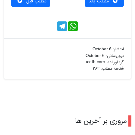
مطلب بعد
مطلب قبل
T
W
e
h
l
a
e
t
g
s
r
A
انتشار:
October 6
a
p
بروزرسانی:
October 6
m
p
گردآورنده:
icctb.com
شناسه مطلب: 282
مروری بر آخرین ها