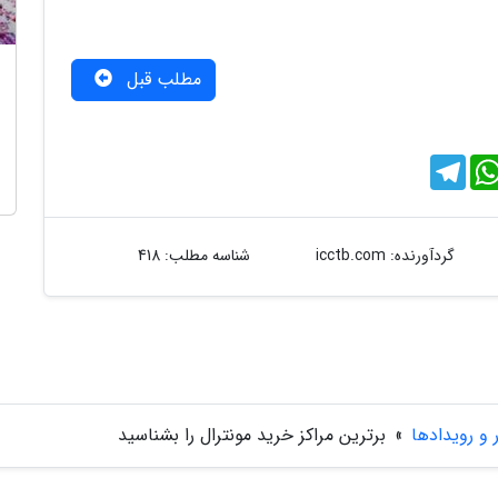
مطلب قبل
T
e
l
e
g
r
گردآورنده:
icctb.com
شناسه مطلب: 418
a
m
ر و رویدادها
»
برترین مراکز خرید مونترال را بشناسید