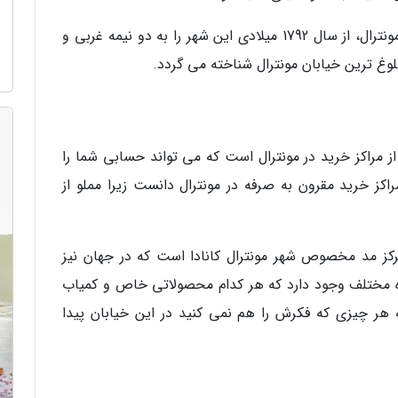
بلوار BOULEVARD ST LAURENT یا بلوار اصلی مونترال، از سال 1792 میلادی این شهر را به دو نیمه غربی و
لوغ ترین خیابان مونترال شناخته می گردد.
LAVENUE DU MO یکی دیگر از مراکز خرید در مونترال است که می تواند حسابی شما را
اکز خرید مقرون به صرفه در مونترال دانست زیرا مملو از
اقع خیابان LAVENUE DU MONT ROYAL مرکز مد مخصوص شهر مونترال کانادا است که در جهان نیز
 در این خیابان بیش از 300 فروشگاه مختلف وجود دارد که هر کدام محصولاتی خاص و کمیاب
 هر چیزی که فکرش را هم نمی کنید در این خیابان پیدا