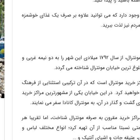
ته باشید را پیدا کنید.
ن وجود دارد که می توانید علاوه بر صرف یک غذای خوشمزه
ردم نیز لذت ببرید.
بلوار BOULEVARD ST LAURENT یا بلوار اصلی مونترال، از سال 1792 میلادی این شهر را به دو نیمه غربی و
لوغ ترین خیابان مونترال شناخته می گردد.
 خرید مونترال است که در آن ترکیبی استثنایی از فرهنگ
واهید کرد. در این خیابان یکی از مشهورترین مراکز خرید
ای گشت و گذار در آن، به مونترال کانادا سفر می نمایند.
راکز خرید مقرون به صرفه مونترال شناخت، اما تقریبا هر
متی نسبتا مناسب از آن تهیه کرد؛ انواع مختلف لباس و
، عتیقه جات و اشیای آنتیک و …