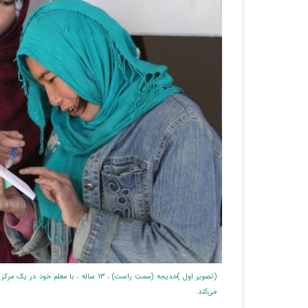
(تصویر اول )خدیجه (سمت راست) ، 13 ساله ،
می‌کند.