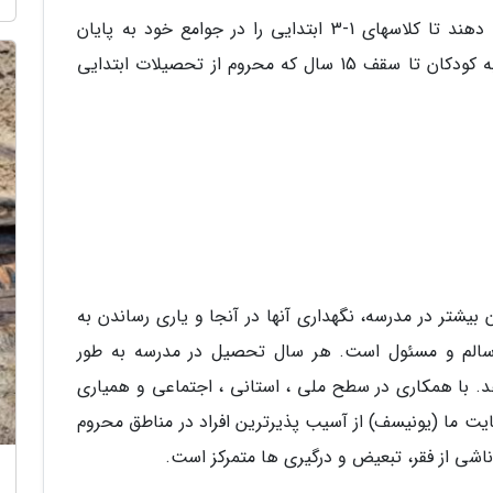
مدارس محلی به دانش آموزان این فرصت را می دهند تا کلاسهای 1-3 ابتدایی را در جوامع خود به پایان
برسانند، در حالی که مراکز یادگیری سریع (ALC) به کودکان تا سقف 15 سال که محروم از تحصیلات ابتدایی
شتر در مدرسه، نگهداری آنها در آنجا و یاری رساندن به
سالم و مسئول است. هر سال تحصیل در مدرسه به طور
درصد افزایش می دهد. با همکاری در سطح ملی ، استانی ، اجتماعی و همیاری
یت ما (یونیسف) از آسیب پذیرترین افراد در مناطق محروم
ناشی از فقر، تبعیض و درگیری ها متمرکز است.