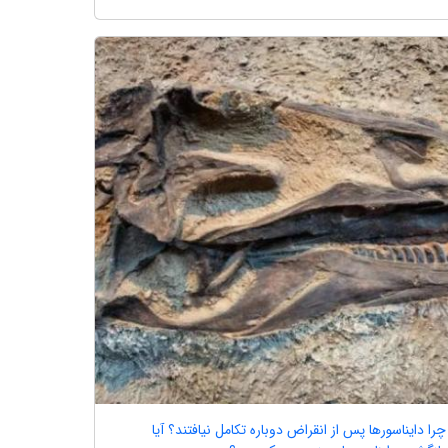
چرا دایناسورها پس از انقراض دوباره تکامل نیافتند؟ آیا